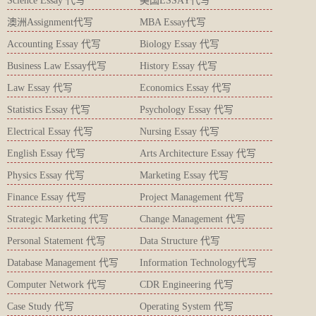
Science Essay 代写
美国ESSAY代写
澳洲Assignment代写
MBA Essay代写
Accounting Essay 代写
Biology Essay 代写
Business Law Essay代写
History Essay 代写
Law Essay 代写
Economics Essay 代写
Statistics Essay 代写
Psychology Essay 代写
Electrical Essay 代写
Nursing Essay 代写
English Essay 代写
Arts Architecture Essay 代写
Physics Essay 代写
Marketing Essay 代写
Finance Essay 代写
Project Management 代写
Strategic Marketing 代写
Change Management 代写
Personal Statement 代写
Data Structure 代写
Database Management 代写
Information Technology代写
Computer Network 代写
CDR Engineering 代写
Case Study 代写
Operating System 代写