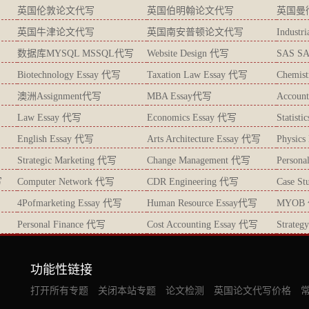
英国伦敦论文代写
英国伯明翰论文代写
英国曼
英国牛津论文代写
英国南安普顿论文代写
Industr
数据库MYSQL MSSQL代写
Website Design 代写
SAS S
Biotechnology Essay 代写
Taxation Law Essay 代写
Chemis
澳洲Assignment代写
MBA Essay代写
Accoun
Law Essay 代写
Economics Essay 代写
Statist
English Essay 代写
Arts Architecture Essay 代写
Physic
Strategic Marketing 代写
Change Management 代写
Persona
写
Computer Network 代写
CDR Engineering 代写
Case S
4Pofmarketing Essay 代写
Human Resource Essay代写
MYOB
Personal Finance 代写
Cost Accounting Essay 代写
Strate
功能性链接
打开所有专题
关闭本站专题
论文检测
英国论文代写价格