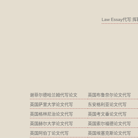
Law Essay代写:
谢菲尔德哈兰姆代写论文
英国布鲁奈尔论文代写
英国萨里大学论文代写
东安格利亚论文代写
英国格林尼治论文代写
英国考文垂论文代写
英国赫尔大学论文代写
英国索尔福德论文代写
英国阿伯丁论文代写
英国埃塞克斯论文代写