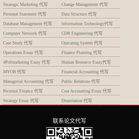
Strategic Marketing 代写
Change Management 代写
Personal Statement 代写
Data Structure 代写
Database Management 代写
Information Technology代写
Computer Network 代写
CDR Engineering 代写
Case Study 代写
Operating System 代写
Operations Essay 代写
Finance Planning 代写
4Pofmarketing Essay 代写
Human Resource Essay代写
MYOB 代写
Financial Accounting 代写
Managerial Accounting 代写
Public Relations 代写
Personal Finance 代写
Cost Accounting Essay 代写
Strategy Essay 代写
Dissertation 代写
联系论文代写