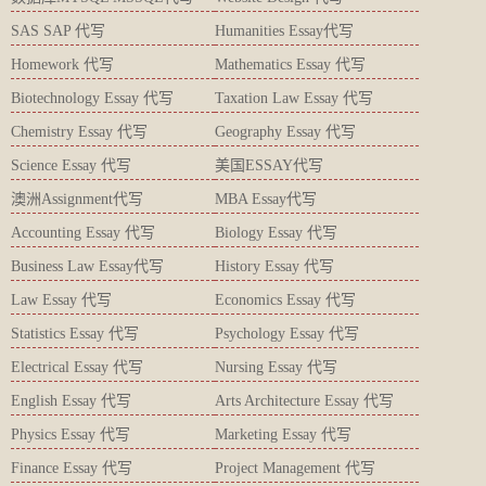
SAS SAP 代写
Humanities Essay代写
Homework 代写
Mathematics Essay 代写
Biotechnology Essay 代写
Taxation Law Essay 代写
Chemistry Essay 代写
Geography Essay 代写
Science Essay 代写
美国ESSAY代写
澳洲Assignment代写
MBA Essay代写
Accounting Essay 代写
Biology Essay 代写
Business Law Essay代写
History Essay 代写
Law Essay 代写
Economics Essay 代写
Statistics Essay 代写
Psychology Essay 代写
Electrical Essay 代写
Nursing Essay 代写
English Essay 代写
Arts Architecture Essay 代写
Physics Essay 代写
Marketing Essay 代写
Finance Essay 代写
Project Management 代写