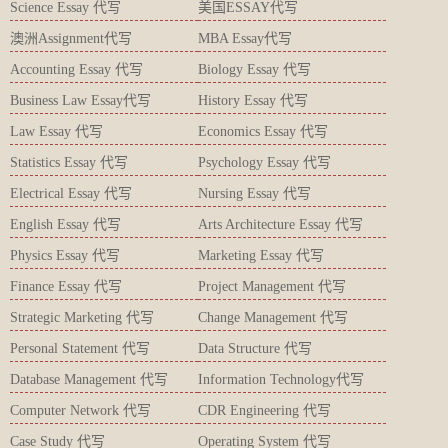
Science Essay 代写
美国ESSAY代写
澳洲Assignment代写
MBA Essay代写
Accounting Essay 代写
Biology Essay 代写
Business Law Essay代写
History Essay 代写
Law Essay 代写
Economics Essay 代写
Statistics Essay 代写
Psychology Essay 代写
Electrical Essay 代写
Nursing Essay 代写
English Essay 代写
Arts Architecture Essay 代写
Physics Essay 代写
Marketing Essay 代写
Finance Essay 代写
Project Management 代写
Strategic Marketing 代写
Change Management 代写
Personal Statement 代写
Data Structure 代写
Database Management 代写
Information Technology代写
Computer Network 代写
CDR Engineering 代写
Case Study 代写
Operating System 代写