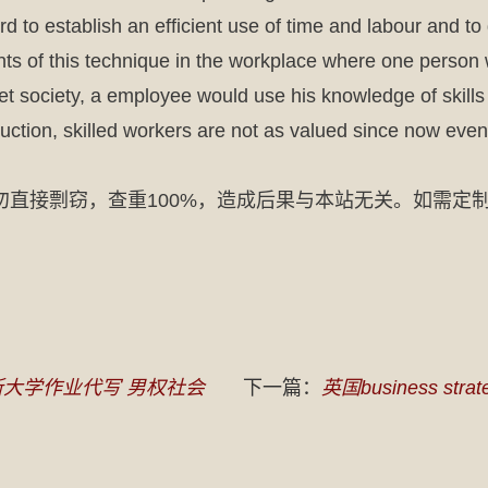
 to establish an efficient use of time and labour and to
ts of this technique in the workplace where one person
t society, a employee would use his knowledge of skills
ction, skilled workers are not as valued since now even
勿直接剽窃，查重100%，造成后果与本站无关。如需定
大学作业代写 男权社会
下一篇：
英国business st