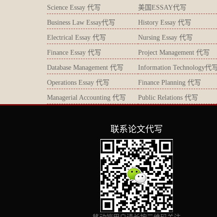
Science Essay 代写
美国ESSAY代写
Business Law Essay代写
History Essay 代写
Electrical Essay 代写
Nursing Essay 代写
Finance Essay 代写
Project Management 代写
Database Management 代写
Information Technology代
Operations Essay 代写
Finance Planning 代写
Managerial Accounting 代写
Public Relations 代写
联系论文代写
移动端用户请长按二维码关注