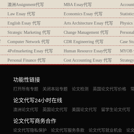
澳洲Assignment代写
MBA Essay代写
Accoun
Law Essay 代写
Economics Essay 代写
Statist
English Essay 代写
Arts Architecture Essay 代写
Physic
Strategic Marketing 代写
Change Management 代写
Persona
写
Computer Network 代写
CDR Engineering 代写
Case S
4Pofmarketing Essay 代写
Human Resource Essay代写
MYOB
Personal Finance 代写
Cost Accounting Essay 代写
Strate
功能性链接
打开所有专题
关闭本站专题
论文检测
英国论文代写价格
论文代写24小时在线
澳洲论文代写
英国论文代写
美国论文代写
留学生论文代写
论文代写商务合作
论文代写隐私保护
论文代写服务条款
论文代写就业机会
论