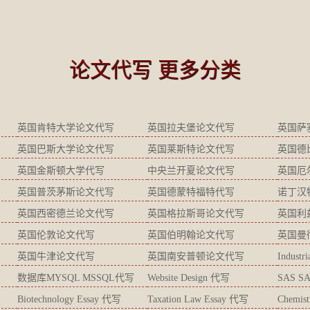
论文代写 更多分类
英国肯特大学论文代写
英国拉夫堡论文代写
英国萨
英国巴斯大学论文代写
英国莱斯特论文代写
英国德
英国金斯顿大学代写
中央兰开夏论文代写
英国厄
英国普茨茅斯论文代写
英国德蒙特福特代写
诺丁汉
英国西密德兰论文代写
英国格拉斯哥论文代写
英国利
英国伦敦论文代写
英国伯明翰论文代写
英国曼
英国牛津论文代写
英国南安普顿论文代写
Industr
数据库MYSQL MSSQL代写
Website Design 代写
SAS S
Biotechnology Essay 代写
Taxation Law Essay 代写
Chemis