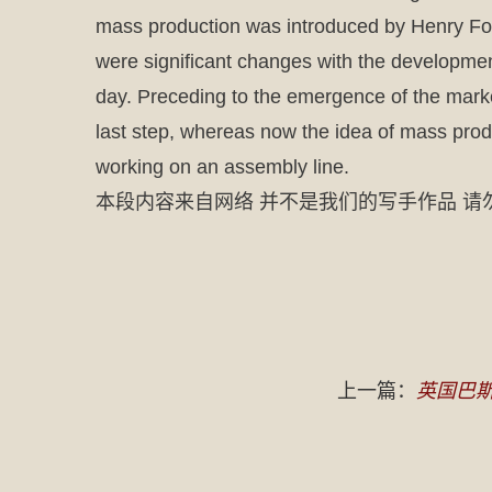
mass production was introduced by Henry Ford
were significant changes with the developmen
day. Preceding to the emergence of the marke
last step, whereas now the idea of mass produ
working on an assembly line.
本段内容来自网络 并不是我们的写手作品 请
上一篇：
英国巴斯