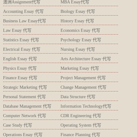
澳洲Assignment代写
MBA Essay代写
Accounting Essay 代写
Biology Essay 代写
Business Law Essay代写
History Essay 代写
Law Essay 代写
Economics Essay 代写
Statistics Essay 代写
Psychology Essay 代写
Electrical Essay 代写
Nursing Essay 代写
English Essay 代写
Arts Architecture Essay 代写
Physics Essay 代写
Marketing Essay 代写
Finance Essay 代写
Project Management 代写
Strategic Marketing 代写
Change Management 代写
Personal Statement 代写
Data Structure 代写
Database Management 代写
Information Technology代写
Computer Network 代写
CDR Engineering 代写
Case Study 代写
Operating System 代写
Operations Essay 代写
Finance Planning 代写