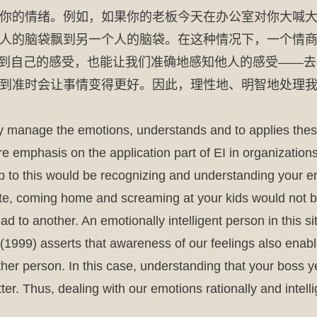
你的情绪。例如，如果你的老板今天在办公室对你大喊
人的脑袋飘到另一个人的脑袋。在这种情况下，一个情
意识到自己的感受，也能让我们准确地感知他人的感受——
到准时会让事情变得更好。因此，理性地、明智地处理
cally manage the emotions, understands and to applies t
 emphasis on the application part of EI in organizations.
step to this would be recognizing and understanding your
te, coming home and screaming at your kids would not be t
d to another. An emotionally intelligent person in this si
1999) asserts that awareness of our feelings also enable
other person. In this case, understanding that your boss
ter. Thus, dealing with our emotions rationally and intelli