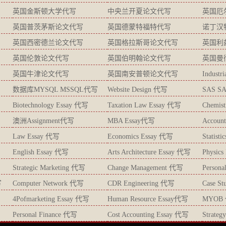
英国金斯顿大学代写
中央兰开夏论文代写
英国厄
英国普茨茅斯论文代写
英国德蒙特福特代写
诺丁汉
英国西密德兰论文代写
英国格拉斯哥论文代写
英国利
英国伦敦论文代写
英国伯明翰论文代写
英国曼
英国牛津论文代写
英国南安普顿论文代写
Industr
数据库MYSQL MSSQL代写
Website Design 代写
SAS S
Biotechnology Essay 代写
Taxation Law Essay 代写
Chemis
澳洲Assignment代写
MBA Essay代写
Accoun
Law Essay 代写
Economics Essay 代写
Statist
English Essay 代写
Arts Architecture Essay 代写
Physic
Strategic Marketing 代写
Change Management 代写
Persona
写
Computer Network 代写
CDR Engineering 代写
Case S
4Pofmarketing Essay 代写
Human Resource Essay代写
MYOB
Personal Finance 代写
Cost Accounting Essay 代写
Strate