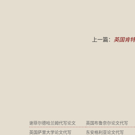
上一篇：
英国肯特
谢菲尔德哈兰姆代写论文
英国布鲁奈尔论文代写
英国萨里大学论文代写
东安格利亚论文代写